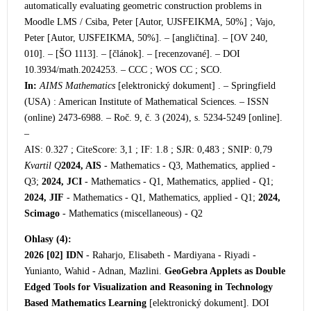
automatical
ly evaluating geometric construction problems in
Moodle LMS / Csiba, Peter [Autor, UJSFEIKMA, 50%] ; Vajo,
Peter [Autor, UJSFEIKMA, 50%]. – [angličtina]. – [OV 240,
010]. – [ŠO 1113]. – [článok]. – [recenzované]. – DOI
10.3934/math.2024253. – CCC ; WOS CC
; SCO.
In:
AIMS Mathematics
[elektronický dokument] . – Springfield
(USA) : American Institute of Mathematical Sciences. – ISSN
(online) 2473-6988. – Roč. 9, č. 3 (2024), s. 5234-5249 [online].
–
AIS: 0.327 ; CiteScore: 3,1 ; IF: 1.8 ; SJR: 0,483 ; SNIP:
0,79
Kvartil Q
2024, AIS
- Mathematics - Q3, Mathematics, applied -
Q3;
2024, JCI
- Mathematics - Q1, Mathematics, applied - Q1;
2024, JIF
- Mathematics - Q1, Mathematics, applied - Q1;
2024,
Scimago
- Mathematics (miscellaneous) - Q2
Ohlasy (4):
2026 [02]
IDN
- Raharjo, Elisabeth - Mardiyana - Riyadi -
Yunianto, Wahid - Adnan, Mazlini.
GeoGebra Applets as Double
Edged Tools for Visualization and Reasoning in Technology
Based Mathematics Learning
[elektronický dokument]. DOI