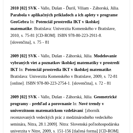
2010 [02]
SVK
- Vallo, Dušan - Ďuriš, Viliam - Záhorská, Júlia.
Parabola v aplikačných príkladoch a ich aplety v programe
GeoGebra
In:
Potenciál prostredia IKT v školskej
matematike
. Bratislava: Univerzita Komenského v Bratislave,
2010, s. 75-81 [CD-ROM].
ISBN 978-80-223-2911-8.
[slovenčina], s. 75 - 81
2009 [02]
SVK
- Vallo, Dušan - Záhorská, Júlia.
Modelovanie
vybraných viet a poznatkov školskej matematiky v prostredí
IKT
In:
Potenciál prostredia IKT v školskej matematike
.
Bratislava: Univerzita Komenské
ho v Bratislave, 2009, s. 72-81
[online]. ISBN 978-80-223-2754-1. [slovenčina], s. 72 - 81
2009 [02]
SVK
- Vallo, Dušan - Záhorská, Júlia.
Geometrické
programy - prehľad a porovnanie
In:
Nové trendy v
univerzitnom matematickom vzdelávaní
: [zborník
recenzo
vaných vedeckých prác z medzinárodného vedeckého
seminára, Nitra, 28.1.2009]. Nitra: Slovenská poľnohospodárska
univerzita v Nitre, 2009, s. 151-156 [tlačená forma] [CD-ROM].