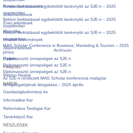
Rektori beiktatással egybekötött tanévnyitó az SJE-n – 2025
Kötelezően közzétett
szeptember
dokumentumok
Rektori beiktatással egybekötött tanévnyitó az SJE-n – 2025
Éves jelentések
szeptember
Metodika
Rektori beiktatással egybekötött tanévnyitó az SJE-n – 2025
szeptember
Hivatali közlemények
MAG Scholar Conference in Business, Marketing & Tourism – 2025
Álláshirdetések
Archívum
június
Diplomaosztó ünnepségek az SJE-n
Projekt
Diplomaosztó ünnepségek az SJE-n
Felépítés
Diplomaosztó ünnepségek az SJE-n
Rektori Hivatal
Az SJE-n rendezett MAG Scholar konferencia malajziai
KAROK
társigazgatójának látogatása – 2025 április
Gazdaságtudományi és
Informatikai Kar
Református Teológiai Kar
Tanárképző Kar
RÉSZLEGEK