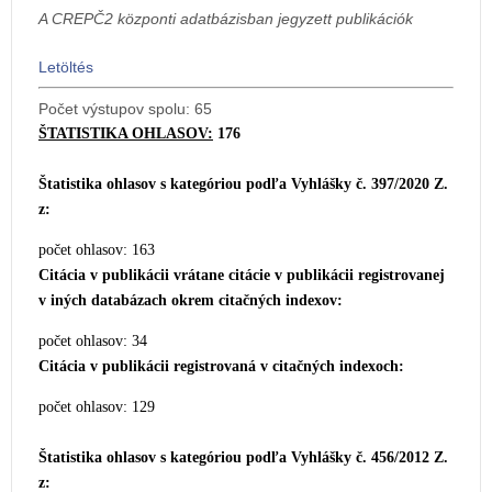
A CREPČ2 központi adatbázisban jegyzett publikációk
Letöltés
Počet výstupov spolu: 65
ŠTATISTIKA OHLASOV:
176
Štatistika ohlasov s kategóriou podľa Vyhlášky č. 397/2020 Z.
z:
počet ohlasov: 163
Citácia v publikácii vrátane citácie v publikácii
registrovanej
v iných databázach okrem citačných indexov:
počet ohlasov: 34
Citácia v publikácii registrovaná v citačných indexoch:
počet ohlasov: 129
Štatistika ohlasov s kategóriou podľa Vyhlášky č. 456/2012 Z.
z: