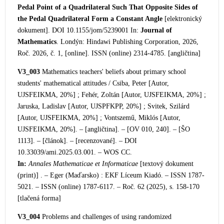
Pedal Point of a Quadrilateral Such That Opposite Sides of
the Pedal Quadrilateral Form a Constant Angle
[elektronický
dokument]. DOI 10.1155/jom/5239001 In:
Journal of
Mathematics
. Londýn: Hindawi Publis
hing Corporation, 2026,
Roč. 2026, č. 1, [online]. ISSN (online) 2314-4785. [angličtina]
V3_003
Mathematics teachers' beliefs about primary school
students' mathematical attitudes / Csiba, Peter [Autor,
UJSFEIKMA, 20%] ; Fehér, Zoltán [Autor, UJSFEIKMA, 20
%] ;
Jaruska, Ladislav [Autor, UJSPFKPP, 20%] ; Svitek, Szilárd
[Autor, UJSFEIKMA, 20%] ; Vontszemű, Miklós [Autor,
UJSFEIKMA, 20%]. – [angličtina]. – [OV 010, 240]. – [ŠO
1113]. – [článok]. – [recenzované]. – DOI
10.33039/ami.2025.03.001. – WOS CC.
In:
Annales Mathematicae et Informaticae
[textový dokument
(print)] . – Eger (Maďarsko) : EKF Líceum Kiadó. – ISSN 1787-
5021. – ISSN (online) 1787-6117. – Roč. 62 (2025), s. 158-170
[tlačená forma]
V3_004
Problems and challenges of using randomized