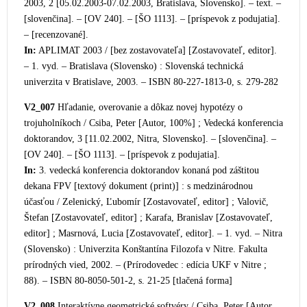
2003, 2 [05.02.2003-07.02.2003, Bratislava, Slovensko]. – text. –
[slovenčina]. – [OV 240]. – [ŠO 1113]. – [príspevok z podujatia].
– [recenzované].
In:
APLIMAT 2003 / [bez zostavovateľa] [Zostavovateľ, editor].
– 1. vyd. – Bratislava (Slovensko) : Sloven
ská technická
univerzita v Bratislave, 2003. – ISBN 80-227-1813-0, s. 279-282
V2_007
Hľadanie, overovanie a dôkaz novej hypotézy o
trojuholníkoch / Csiba, Peter [Autor, 100%] ; Vedecká konferencia
doktorandov, 3 [11.02.2002, Nitra, Slovensko]. – [slovenči
na]. –
[OV 240]. – [ŠO 1113]. – [príspevok z podujatia].
In:
3. vedecká konferencia doktorandov konaná pod záštitou
dekana FPV [textový dokument (print)] : s medzinárodnou
účasťou / Zelenický, Ľubomír [Zostavovateľ, editor] ; Valovič,
Štefan [Zostavovateľ, editor] ; Karafa, Branislav [Zostavovateľ,
editor] ; Masrnová, Lucia [Zostavovateľ, editor]. – 1. vyd. – Nitra
(Slovensko) : Univerzita Konštantína Filozofa v Nitre. Fakulta
prírodných vied, 2002. – (Prírodovedec : edícia UKF v Nitre ;
88). – ISBN 80-8050-501-2, s. 21-25 [tlačená forma]
V2_008
Interaktívne geometrické softvéry / Csiba, Peter [Autor,