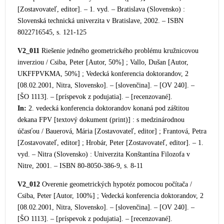
[Zostavovateľ, editor]. – 1. vyd. – Bratislava (Slovensko) :
Slovenská technická univerzita v Bratislave, 2002. – ISBN
8022716545, s. 121-125
V2_011
Riešenie jedného geometrického problému kružni
covou
inverziou / Csiba, Peter [Autor, 50%] ; Vallo, Dušan [Autor,
UKFFPVKMA, 50%] ; Vedecká konferencia doktorandov, 2
[08.02.2001, Nitra, Slovensko]. – [slovenčina]. – [OV 240]. –
[ŠO 1113]. – [príspevok z podujatia]. – [recenzované].
In:
2. vedecká kon
ferencia doktorandov konaná pod záštitou
dekana FPV [textový dokument (print)] : s medzinárodnou
účasťou / Bauerová, Mária [Zostavovateľ, editor] ; Frantová, Petra
[Zostavovateľ, editor] ; Hrobár, Peter [Zostavovateľ, editor]. – 1.
vyd. – Nitra (Slovensko)
: Univerzita Konštantína Filozofa v
Nitre, 2001. – ISBN 80-8050-386-9, s. 8-11
V2_012
Overenie geometrických hypotéz pomocou počítača /
Csiba, Peter [Autor, 100%] ; Vedecká konferencia doktorandov, 2
[08.02.2001, Nitra, Slovensko]. – [slovenčina]. – [OV 240]. –
[ŠO 1113]. – [príspevok z podujatia]. – [recenzované].