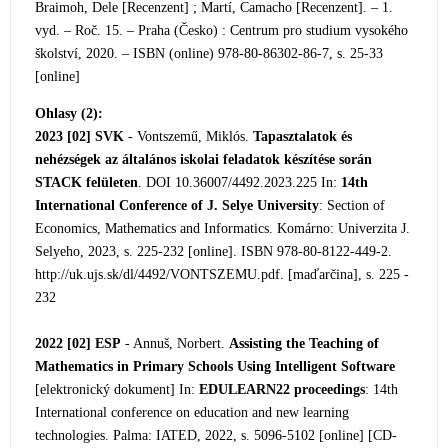
Braimoh, Dele [Recenzent] ; Martí, Camacho [Recenzent]. – 1.
vyd. – Roč. 15. – Praha (Česko) : Centrum pro studium vysokého
školství, 2020. – ISBN (online) 978-80-86302-86-7, s. 25-33
[online]
Ohlasy (2):
2023 [02]
SVK
- Vontszemű, Miklós.
Tapasztalatok és
nehézségek az általános iskolai feladatok készítése során
STACK felületen
. DOI 10.36007/4492.2023.225 In:
14th
International Conference of J. Selye University
: Section of
Economics, Mathematics and Informatics. Komárno: Univerzita J.
Selyeho, 2023, s. 225-232 [online]. ISBN 978-80-8122-449-2.
http://uk.ujs.sk/dl/4492/VONTSZEMU.pdf. [maďarčina], s. 225 -
232
2022 [02]
ESP
- Annuš, Norbert.
Assisting the Teaching of
Mathematics in Primary Schools Using Intelligent Software
[elektronický dokument] In:
EDULEARN22 proceedings
: 14th
International co
nference on education and new learning
technologies. Palma: IATED, 2022, s. 5096-5102 [online] [CD-