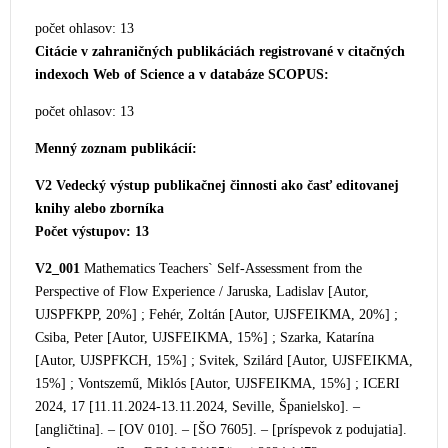
počet ohlasov: 13
Citácie v zahraničných publikáciách registrované v citačných
indexoch Web of Science a v databáze SCOPUS:
počet ohlasov: 13
Menný zoznam publikácií:
V2 Vedecký výstup publikačnej činnosti ako časť editovanej
knihy alebo zborníka
Počet výstupov: 13
V2_001
Mathematics Teachers` Self-Assessment from the
Perspective of Flow Experience / Jaruska, Ladislav [Autor,
UJSPFKPP, 20%] ; Fehér, Zoltán [Autor, UJSFEIKMA, 20%] ;
Csiba, Peter [Autor, UJSFEIKMA, 15%] ; Szarka, Katarína
[Autor, UJSPFKCH, 15%] ; Svitek, Szilárd [Autor, UJSFEIKM
A,
15%] ; Vontszemű, Miklós [Autor, UJSFEIKMA, 15%] ; ICERI
2024, 17 [11.11.2024-13.11.2024, Seville, Španielsko]. –
[angličtina]. – [OV 010]. – [ŠO 7605]. – [príspevok z podujatia].