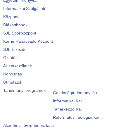
Egyetemi Könyvtár
Informatikai Szolgáltató
Központ
Diákotthonok
SJE Sportközpont
Karrier-tanácsadó Központ
SJE Étkezde
Oktatás
Jelentkezőknek
Honosítás
Útmutatók
Tanulmányi programok
Gazdaságtudományi és
Informatikai Kar
Tanárképző Kar
Református Teológiai Kar
Akadémiai év időbeosztása