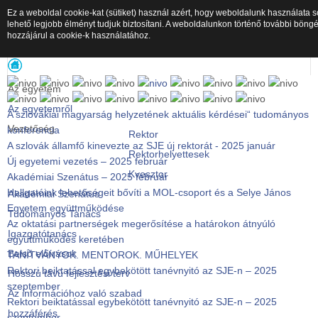
Ez a weboldal cookie-kat (sütiket) használ azért, hogy weboldalunk használata s
lehető legjobb élményt tudjuk biztosítani. A weboldalunkon történő további böng
hozzájárul a cookie-k használatához.
SJE főmenü
Az egyetem
Az egyetemről
A szlovákiai magyarság helyzetének aktuális kérdései“ tudományos
Vezetőség
konferencia
Rektor
A szlovák államfő kinevezte az SJE új rektorát - 2025 január
Rektorhelyettesek
Új egyetemi vezetés – 2025 február
Kvesztor
Akadémiai Szenátus – 2025 február
Hallgatóink lehetőségeit bővíti a MOL-csoport és a Selye János
Akadémiai Szenátus
Egyetem együttműködése
Tudományos Tanács
Az oktatási partnerségek megerősítése a határokon átnyúló
Igazgatótanács
együttműködés keretében
Belső előírások
TANÍTVÁNYOK. MENTOROK. MŰHELYEK
Rektori beiktatással egybekötött tanévnyitó az SJE-n – 2025
Hosszú távú fejlesztési terv
szeptember
Az információhoz való szabad
Rektori beiktatással egybekötött tanévnyitó az SJE-n – 2025
hozzáférés
szeptember