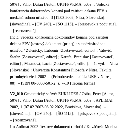
50%] ; Vallo, Dušan [Autor, UKFFPVKMA, 50%] ; Vedecká
konferencia doktorandov konaná pod záštitou dekana FPV s
medzinárodnou účasťou, 3 [11.02.2002, Nitra, Slovensko]. –
[slovenčina]. – [OV 240]. – [ŠO 1113]. – [príspevok z podujatia].
– [re
cenzované].
In:
3. vedecká konferencia doktorandov konaná pod záštitou
dekana FPV [textový dokument (print)] : s medzinárodnou
účasťou / Zelenický, Ľubomír [Zostavovateľ, editor] ; Valovič,
Štefan [Zostavovateľ, editor] ; Karafa, Branislav [Zostavovateľ,
editor] ; Masrnová, Lucia [Zostavovateľ, editor]. – 1. vyd. – Nitra
(Slovensko) : Univerzita Konštantína Filozofa v Nitre. Fakulta
prírodných vied, 2002. – (Prírodovedec : edícia UKF v Nitre ;
88). – ISBN 80-8050-501-2, s. 7-10 [tlačená forma]
V2_010
Geom
etrický softvér EUKLIDES / Csiba, Peter [Autor,
50%] ; Vallo, Dušan [Autor, UKFFPVKMA, 50%] ; APLIMAT
2002, 1 [07.02.2002-08.02.2022, Bratislava, Slovensko]. –
[slovenčina]. – [OV 240]. – [ŠO 1113]. – [príspevok z podujatia].
– [recenzované].
In:
Aplimat 2002 [textový dokument (print)] / Kováčová, Monika