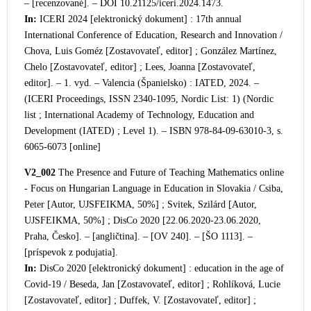
– [recenzované]. – DOI 10.21125/iceri.2024.1473.
In:
ICERI 2024 [elektro
nický dokument] : 17th annual
International Conference of Education, Research and Innovation /
Chova, Luis Goméz [Zostavovateľ, editor] ; González Martínez,
Chelo [Zostavovateľ, editor] ; Lees, Joanna [Zostavovateľ,
editor]. – 1. vyd. – Valencia (Španielsk
o) : IATED, 2024. –
(ICERI Proceedings, ISSN 2340-1095, Nordic List: 1) (Nordic
list ; International Academy of Technology, Education and
Development (IATED) ; Level 1). – ISBN 978-84-09-63010-3, s.
6065-6073 [online]
V2_002
The Presence and Future of Tea
ching Mathematics online
- Focus on Hungarian Language in Education in Slovakia / Csiba,
Peter [Autor, UJSFEIKMA, 50%] ; Svitek, Szilárd [Autor,
UJSFEIKMA, 50%] ; DisCo 2020 [22.06.2020-23.06.2020,
Praha, Česko]. – [angličtina]. – [OV 240]. – [ŠO 1113]. –
[príspevok z podujatia].
In:
DisCo 2020 [elektronický dokument] : education in the age of
Covid-19 / Beseda, Jan [Zostavovateľ, editor] ; Rohlíková, Lucie
[Zostavovateľ, editor] ; Duffek, V. [Zostavovateľ, editor] ;