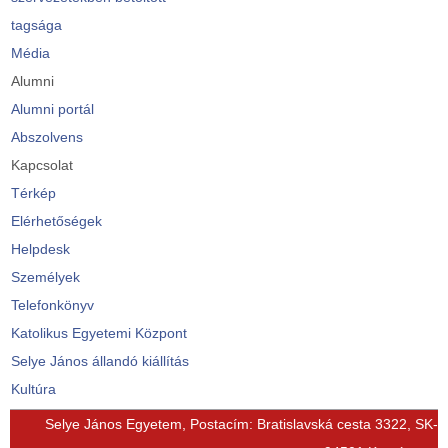
tagsága
Média
Alumni
Alumni portál
Abszolvens
Kapcsolat
Térkép
Elérhetőségek
Helpdesk
Személyek
Telefonkönyv
Katolikus Egyetemi Központ
Selye János állandó kiállítás
Kultúra
© Free
Joomla! 3 Modules
- by
VinaGecko.com
Selye János Egyetem, Postacím: Bratislavská cesta 3322, SK-