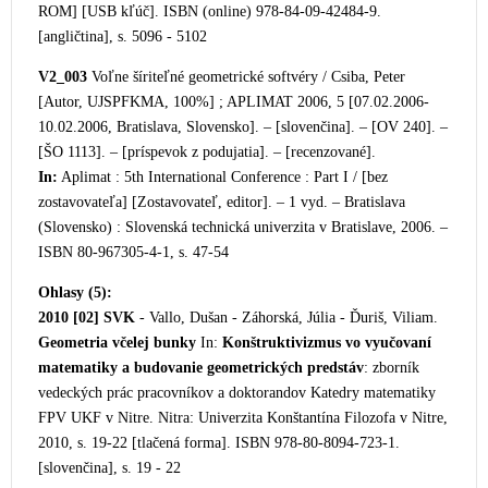
ROM] [USB kľúč]. ISBN (online) 978-84-09-42484-9.
[angličtina], s. 5096 - 5102
V2_003
Voľne šíriteľné geometrické softvéry / Csiba, Peter
[Autor, UJSPFKMA, 100%] ; APLIMAT 2006, 5 [07.02.2006-
10.02.2006, Bratislava, Slovensko]. – [slovenčina]. – [OV 240]. –
[ŠO 1113]. – [príspevok z podujatia]. – [recenzované].
In:
Aplimat : 5th International Conference : Part I / [bez
zostavovateľa] [Zostavovateľ, editor]. –
1 vyd. – Bratislava
(Slovensko) : Slovenská technická univerzita v Bratislave, 2006. –
ISBN 80-967305-4-1, s. 47-54
Ohlasy (5):
2010 [02]
SVK
- Vallo, Dušan - Záhorská, Júlia - Ďuriš, Viliam.
Geometria včelej bunky
In:
Konštruktivizmus vo vyučovaní
matema
tiky a budovanie geometrických predstáv
: zborník
vedeckých prác pracovníkov a doktorandov Katedry matematiky
FPV UKF v Nitre. Nitra: Univerzita Konštantína Filozofa v Nitre,
2010, s. 19-22 [tlačená forma]. ISBN 978-80-8094-723-1.
[slovenčina], s. 19 - 22