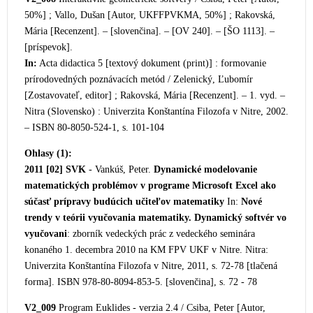
50%] ; Vallo, Dušan [Autor, UKFFPVKMA, 50%] ; Rakovská,
Mária [Recenzent]. – [slovenčina]. – [OV 240]. – [ŠO 1113]. –
[príspevok].
In:
Acta didactica 5 [tex
tový dokument (print)] : formovanie
prírodovedných poznávacích metód / Zelenický, Ľubomír
[Zostavovateľ, editor] ; Rakovská, Mária [Recenzent]. – 1. vyd. –
Nitra (Slovensko) : Univerzita Konštantína Filozofa v Nitre, 2002.
– ISBN 80-8050-524-1, s. 101-104
Ohlasy (1):
2011 [02]
SVK
- Vankúš, Peter.
Dynamické modelovanie
matematických problémov v programe Microsoft Excel ako
súčasť prípravy budúcich učiteľov matematiky
In:
Nové
trendy v teórii vyučovania matematiky. Dynamický softvér vo
vyučovani
: zborník ved
eckých prác z vedeckého seminára
konaného 1. decembra 2010 na KM FPV UKF v Nitre. Nitra:
Univerzita Konštantína Filozofa v Nitre, 2011, s. 72-78 [tlačená
forma]. ISBN 978-80-8094-853-5. [slovenčina], s. 72 - 78
V2_009
Program Euklides - verzia 2.4 / Csiba,
Peter [Autor,