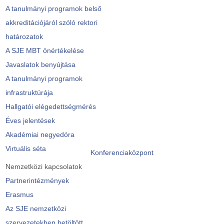
A tanulmányi programok belső
akkreditációjáról szóló rektori
határozatok
A SJE MBT önértékelése
Javaslatok benyújtása
A tanulmányi programok
infrastruktúrája
Hallgatói elégedettségmérés
Éves jelentések
Akadémiai negyedóra
Virtuális séta
Konferenciaközpont
Nemzetközi kapcsolatok
Partnerintézmények
Erasmus
Az SJE nemzetközi
szervezetekben betöltött