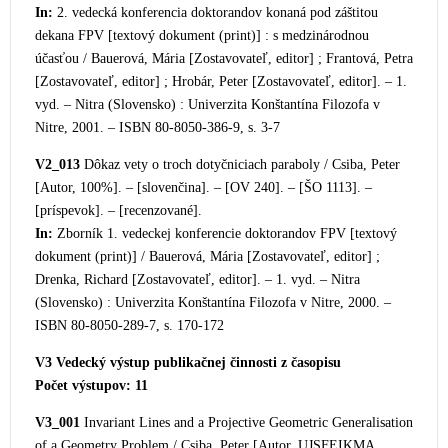
In:
2. vedecká konferen
cia doktorandov konaná pod záštitou
dekana FPV [textový dokument (print)] : s medzinárodnou
účasťou / Bauerová, Mária [Zostavovateľ, editor] ; Frantová, Petra
[Zostavovateľ, editor] ; Hrobár, Peter [Zostavovateľ, editor]. – 1.
vyd. – Nitra (Slovensko) : Un
iverzita Konštantína Filozofa v
Nitre, 2001. – ISBN 80-8050-386-9, s. 3-7
V2_013
Dôkaz vety o troch dotyčniciach paraboly / Csiba, Peter
[Autor, 100%]. – [slovenčina]. – [OV 240]. – [ŠO 1113]. –
[príspevok]. – [recenzované].
In:
Zborník 1. vedeckej konfe
rencie doktorandov FPV [textový
dokument (print)] / Bauerová, Mária [Zostavovateľ, editor] ;
Drenka, Richard [Zostavovateľ, editor]. – 1. vyd. – Nitra
(Slovensko) : Univerzita Konštantína Filozofa v Nitre, 2000. –
ISBN 80-8050-289-7, s. 170-172
V3 Vedecký
výstup publikačnej činnosti z časopisu
Počet výstupov: 11
V3_001
Invariant Lines and a Projective Geometric Generalisation
of a Geometry Problem / Csiba, Peter [Autor, UJSFEIKMA,