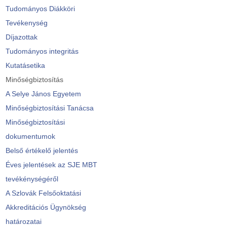
Tudományos Diákköri
Tevékenység
Díjazottak
Tudományos integritás
Kutatásetika
Minőségbiztosítás
A Selye János Egyetem
Minőségbiztosítási Tanácsa
Minőségbiztosítási
dokumentumok
Belső értékelő jelentés
Éves jelentések az SJE MBT
tevékénységéről
A Szlovák Felsőoktatási
Akkreditációs Ügynökség
határozatai