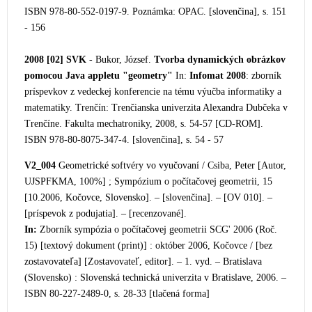
ISBN 978-80-552-0197-9. Poznámka: OPAC. [slovenčina], s. 151
- 156
2008 [02]
SVK
- Bukor, József.
Tvorba dynamických obrázkov
pomocou Java appletu "geometry"
In:
Infomat 2008
: zborník
príspevkov z vedeckej konferencie na tému výučba informatiky a
matematiky. Trenčín: Trenčianska univerzita Alexandra Dubčeka v
Trenčíne. Fakulta mechatroniky, 2008, s. 54-57 [CD-ROM].
ISBN 978-80-8075-347-4. [slovenčina], s. 54 - 57
V2_004
Geometrické softvéry vo vyučovaní / Csiba, Peter [Autor,
UJSPFKMA, 100%] ; Sympózium o počítačovej geometrii, 15
[10.2006, Kočovce, Slovensko]. – [slovenčina]. – [OV 01
0]. –
[príspevok z podujatia]. – [recenzované].
In:
Zborník sympózia o počítačovej geometrii SCG' 2006 (Roč.
15) [textový dokument (print)] : október 2006, Kočovce / [bez
zostavovateľa] [Zostavovateľ, editor]. – 1. vyd. – Bratislava
(Slovensko) : Slovenská technická univerzita v Bratislave, 2006. –
ISBN 80-227-2489-0, s. 28-33 [tlačená forma]