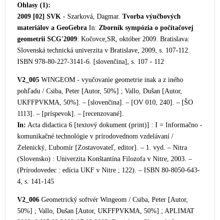
Ohlasy (1):
2009 [02]
SVK
- Szarková, Dagmar.
Tvorba výučbových
materiálov a GeoGebra
In:
Zborník sympózia o počítačovej
geometrii SCG'2009
: Kočovce,SR, október 2009. Bratislava:
Slovenská technická univerzita v Bratislave, 2009, s. 107-112.
ISBN 978-80-227-3141-6. [slovenčina], s. 107 - 112
V2_005
WINGEOM - vyučovanie geometrie inak a z iného
pohľadu / Csiba, Peter [Autor, 50%] ; Vallo, Dušan [Autor,
UKFFPVKMA, 50%]. – [slovenčina]. – [OV 010, 240]. – [ŠO
1113]. – [príspevok]. – [recenzované].
In:
Acta didactica 6 [textový dokument (print)] : I = Informačno -
komunikačné technológie v prírodovednom vzdelávaní /
Zelenický, Ľubomír [Zostavovateľ, editor]. – 1. vyd. – Ni
tra
(Slovensko) : Univerzita Konštantína Filozofa v Nitre, 2003. –
(Prírodovedec : edícia UKF v Nitre ; 122). – ISBN 80-8050-643-
4, s. 141-145
V2_006
Geometrický softvér Wingeom / Csiba, Peter [Autor,
50%] ; Vallo, Dušan [Autor, UKFFPVKMA, 50%] ; APLIMAT