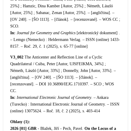
25%] ; Hamzic, Dina Kamber [Autor, 25%] ; Németh, László
[Autor, 25%] ; Saban
ac, Zenan [Autor, 25%]. – [angličtina]. –
[OV 240]. – [ŠO 1113]. – [článok]. – [recenzované]. – WOS CC ;
SCO.
In:
Journal for Geometry and Graphics
[elektronický dokument] .
– Lemgo (Nemecko) : Heldermann Verlag. – ISSN (online) 1433-
8157. – Roč. 29, č. 1
(2025), s. 65-77 [online]
V3_002
The Anticenter and Reflection Line of a Cyclic
Quadrilateral / Csiba, Peter [Autor, UJSFEIKMA, 34%] ;
Németh, László [Autor, 33%] ; Donnelly, John [Autor, 33%]. –
[angličtina]. – [OV 240]. – [ŠO 1113]. – [článok]. –
[rece
nzované]. – DOI 10.36890/IEJG.1710397. – SCO ; WOS
CC.
In:
International Electronic Journal of Geometry
. – Ankara
(Turecko) : International Electronic Journal of Geometry. – ISSN
(online) 13075624. – Roč. 18, č. 2 (2025), s. 403-414
Ohlasy (1):
2026 [01]
GBR
- Blažek, Jiří - Pech, Pavel.
On the Locus of a