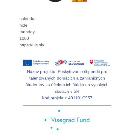
calendar
hide
monday
1000
https://ujs.sk/
Názov projektu:
Poskytovanie štipendií pre
talentovaných domácich a zahraničných
študentov za účelom ich štúdia na vysokých
školách v SR
Kód projektu:
401101C957