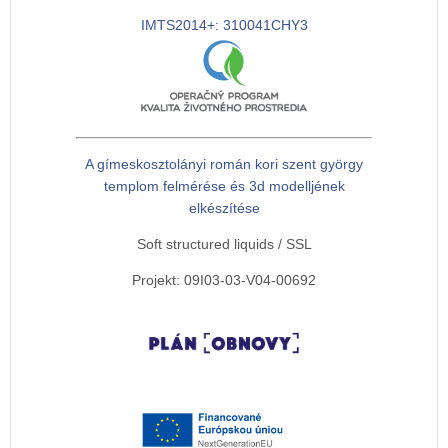
IMTS2014+: 310041CHY3
A gímeskosztolányi román kori szent györgy
templom felmérése és 3d modelljének
elkészítése
Soft structured liquids / SSL
Projekt: 09I03-03-V04-00692