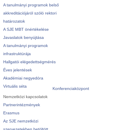
A tanulmányi programok belső
akkreditációjáról szóló rektori
határozatok
A SJE MBT önértékelése
Javaslatok benyújtása
A tanulmányi programok
infrastruktúrája
Hallgatói elégedettségmérés
Éves jelentések
Akadémiai negyedóra
Virtuális séta
Konferenciaközpont
Nemzetközi kapcsolatok
Partnerintézmények
Erasmus
Az SJE nemzetközi
szervezetekben betöltött