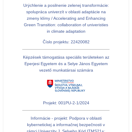
Urýchlenie a posilnenie zelenej transformácie:
spolupráca univerzít v oblasti adaptácie na
zmeny klímy / Accelerating and Enhancing
Green Transition: collaboration of univeristies
in climate adaptation
Číslo projektu: 22420082
Képzések támogatása speciális területeken az
Eperjesi Egyetem és a Selye János Egyetem
vezető munkatársai számára
Projekt: 001PU-2-1/2024
Informácie - projekt: Podpora v oblasti
kybernetickej a informačnej bezpečnosti v
rámci Univerzity J. Selyeho Kód ITMS21+: