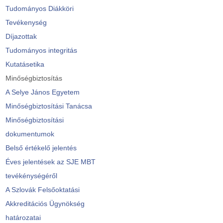
Tudományos Diákköri
Tevékenység
Díjazottak
Tudományos integritás
Kutatásetika
Minőségbiztosítás
A Selye János Egyetem
Minőségbiztosítási Tanácsa
Minőségbiztosítási
dokumentumok
Belső értékelő jelentés
Éves jelentések az SJE MBT
tevékénységéről
A Szlovák Felsőoktatási
Akkreditációs Ügynökség
határozatai