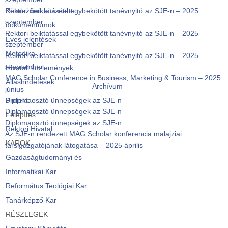
Rektori beiktatással egybekötött tanévnyitó az SJE-n – 2025
Kötelezően közzétett
szeptember
dokumentumok
Rektori beiktatással egybekötött tanévnyitó az SJE-n – 2025
Éves jelentések
szeptember
Metodika
Rektori beiktatással egybekötött tanévnyitó az SJE-n – 2025
szeptember
Hivatali közlemények
MAG Scholar Conference in Business, Marketing & Tourism – 2025
Álláshirdetések
Archívum
június
Diplomaosztó ünnepségek az SJE-n
Projekt
Diplomaosztó ünnepségek az SJE-n
Felépítés
Diplomaosztó ünnepségek az SJE-n
Rektori Hivatal
Az SJE-n rendezett MAG Scholar konferencia malajziai
KAROK
társigazgatójának látogatása – 2025 április
Gazdaságtudományi és
Informatikai Kar
Református Teológiai Kar
Tanárképző Kar
RÉSZLEGEK