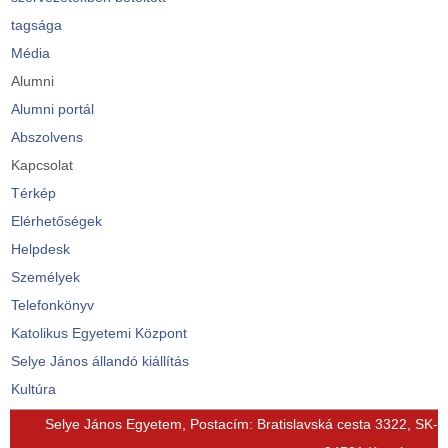
tagsága
Média
Alumni
Alumni portál
Abszolvens
Kapcsolat
Térkép
Elérhetőségek
Helpdesk
Személyek
Telefonkönyv
Katolikus Egyetemi Központ
Selye János állandó kiállítás
Kultúra
© Free
Joomla! 3 Modules
- by
VinaGecko.com
Selye János Egyetem, Postacím: Bratislavská cesta 3322, SK-