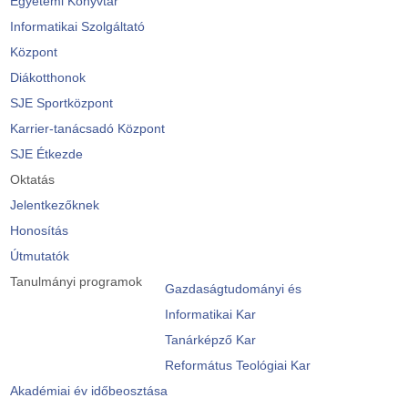
Egyetemi Könyvtár
Informatikai Szolgáltató
Központ
Diákotthonok
SJE Sportközpont
Karrier-tanácsadó Központ
SJE Étkezde
Oktatás
Jelentkezőknek
Honosítás
Útmutatók
Tanulmányi programok
Gazdaságtudományi és
Informatikai Kar
Tanárképző Kar
Református Teológiai Kar
Akadémiai év időbeosztása