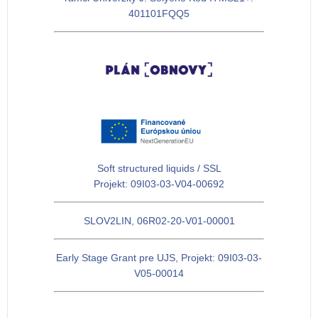
401101FQQ5
Soft structured liquids / SSL
Projekt: 09I03-03-V04-00692
SLOV2LIN, 06R02-20-V01-00001
Early Stage Grant pre UJS, Projekt: 09I03-03-
V05-00014