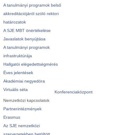
A tanulmányi programok belső
akkreditációjáról szóló rektori
határozatok
A SJE MBT önértékelése
Javaslatok benyújtása
A tanulmányi programok
infrastruktúrája
Hallgatói elégedettségmérés
Éves jelentések
Akadémiai negyedóra
Virtuális séta
Konferenciaközpont
Nemzetközi kapcsolatok
Partnerintézmények
Erasmus
Az SJE nemzetközi
szervezetekben betöltött