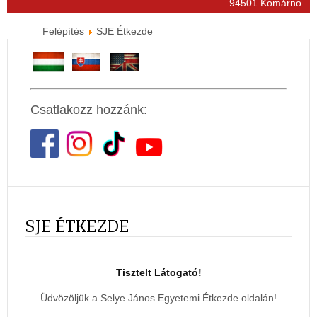
94501 Komárno
Felépítés
SJE Étkezde
Csatlakozz hozzánk:
SJE ÉTKEZDE
Tisztelt Látogató!
Üdvözöljük a Selye János Egyetemi Étkezde oldalán!