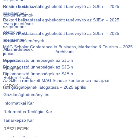
Rektori beiktatással egybekötött tanévnyitó az SJE-n – 2025
Kötelezően közzétett
szeptember
dokumentumok
Rektori beiktatással egybekötött tanévnyitó az SJE-n – 2025
Éves jelentések
szeptember
Metodika
Rektori beiktatással egybekötött tanévnyitó az SJE-n – 2025
szeptember
Hivatali közlemények
MAG Scholar Conference in Business, Marketing & Tourism – 2025
Álláshirdetések
Archívum
június
Diplomaosztó ünnepségek az SJE-n
Projekt
Diplomaosztó ünnepségek az SJE-n
Felépítés
Diplomaosztó ünnepségek az SJE-n
Rektori Hivatal
Az SJE-n rendezett MAG Scholar konferencia malajziai
KAROK
társigazgatójának látogatása – 2025 április
Gazdaságtudományi és
Informatikai Kar
Református Teológiai Kar
Tanárképző Kar
RÉSZLEGEK