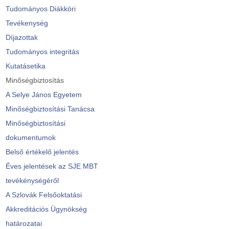
Tudományos Diákköri
Tevékenység
Díjazottak
Tudományos integritás
Kutatásetika
Minőségbiztosítás
A Selye János Egyetem
Minőségbiztosítási Tanácsa
Minőségbiztosítási
dokumentumok
Belső értékelő jelentés
Éves jelentések az SJE MBT
tevékénységéről
A Szlovák Felsőoktatási
Akkreditációs Ügynökség
határozatai