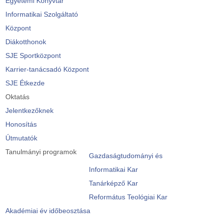
Egyetemi Könyvtár
Informatikai Szolgáltató
Központ
Diákotthonok
SJE Sportközpont
Karrier-tanácsadó Központ
SJE Étkezde
Oktatás
Jelentkezőknek
Honosítás
Útmutatók
Tanulmányi programok
Gazdaságtudományi és
Informatikai Kar
Tanárképző Kar
Református Teológiai Kar
Akadémiai év időbeosztása