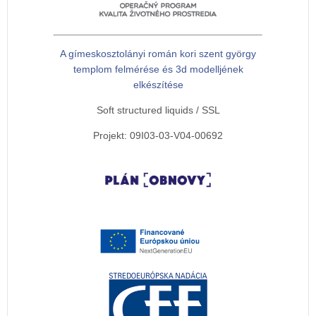
A gímeskosztolányi román kori szent györgy
templom felmérése és 3d modelljének
elkészítése
Soft structured liquids / SSL
Projekt: 09I03-03-V04-00692