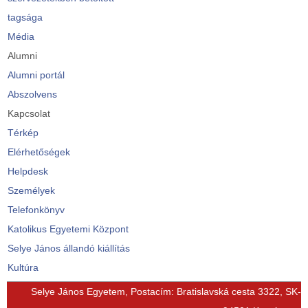
tagsága
Média
Alumni
Alumni portál
Abszolvens
Kapcsolat
Térkép
Elérhetőségek
Helpdesk
Személyek
Telefonkönyv
Katolikus Egyetemi Központ
Selye János állandó kiállítás
Kultúra
© Free
Joomla! 3 Modules
- by
VinaGecko.com
Selye János Egyetem, Postacím: Bratislavská cesta 3322, SK-