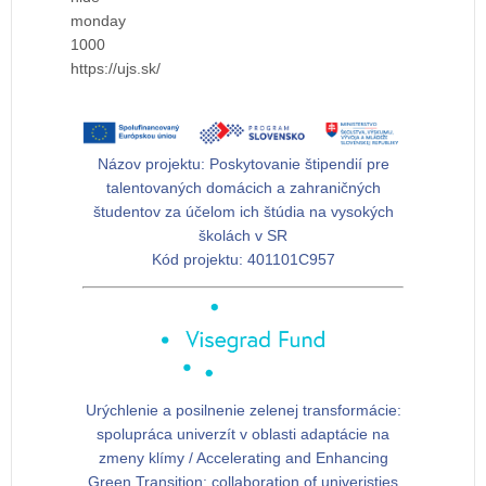
monday
1000
https://ujs.sk/
Názov projektu:
Poskytovanie štipendií pre
talentovaných domácich a zahraničných
študentov za účelom ich štúdia na vysokých
školách v SR
Kód projektu:
401101C957
Urýchlenie a posilnenie zelenej transformácie:
spolupráca univerzít v oblasti adaptácie na
zmeny klímy / Accelerating and Enhancing
Green Transition: collaboration of univeristies