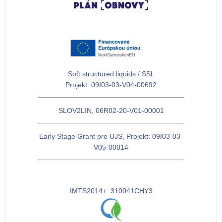
Soft structured liquids / SSL
Projekt: 09I03-03-V04-00692
SLOV2LIN, 06R02-20-V01-00001
Early Stage Grant pre UJS, Projekt: 09I03-03-
V05-00014
IMTS2014+: 310041CHY3