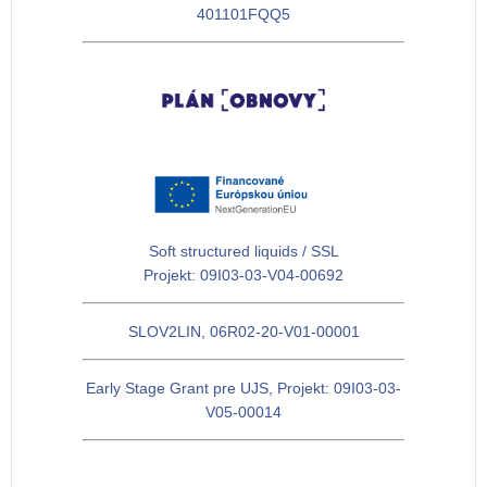
401101FQQ5
Soft structured liquids / SSL
Projekt: 09I03-03-V04-00692
SLOV2LIN, 06R02-20-V01-00001
Early Stage Grant pre UJS, Projekt: 09I03-03-
V05-00014