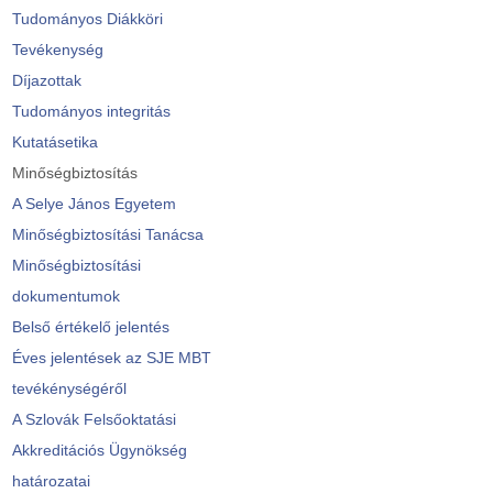
Tudományos Diákköri
Tevékenység
Díjazottak
Tudományos integritás
Kutatásetika
Minőségbiztosítás
A Selye János Egyetem
Minőségbiztosítási Tanácsa
Minőségbiztosítási
dokumentumok
Belső értékelő jelentés
Éves jelentések az SJE MBT
tevékénységéről
A Szlovák Felsőoktatási
Akkreditációs Ügynökség
határozatai