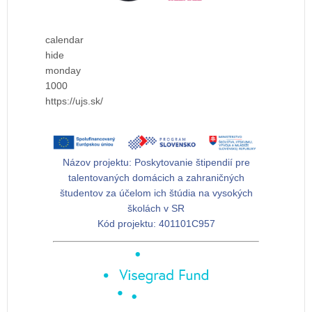
calendar
hide
monday
1000
https://ujs.sk/
Názov projektu:
Poskytovanie štipendií pre
talentovaných domácich a zahraničných
študentov za účelom ich štúdia na vysokých
školách v SR
Kód projektu:
401101C957