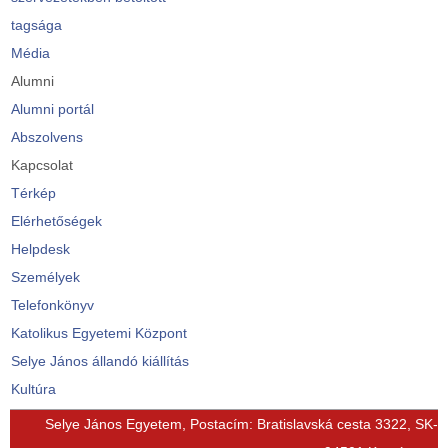
tagsága
Média
Alumni
Alumni portál
Abszolvens
Kapcsolat
Térkép
Elérhetőségek
Helpdesk
Személyek
Telefonkönyv
Katolikus Egyetemi Központ
Selye János állandó kiállítás
Kultúra
© Free
Joomla! 3 Modules
- by
VinaGecko.com
Selye János Egyetem, Postacím: Bratislavská cesta 3322, SK-