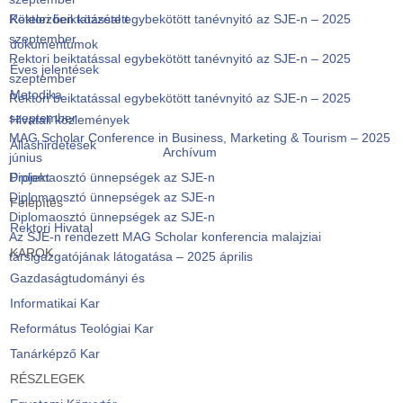
Rektori beiktatással egybekötött tanévnyitó az SJE-n – 2025
Kötelezően közzétett
szeptember
dokumentumok
Rektori beiktatással egybekötött tanévnyitó az SJE-n – 2025
Éves jelentések
szeptember
Metodika
Rektori beiktatással egybekötött tanévnyitó az SJE-n – 2025
szeptember
Hivatali közlemények
MAG Scholar Conference in Business, Marketing & Tourism – 2025
Álláshirdetések
Archívum
június
Diplomaosztó ünnepségek az SJE-n
Projekt
Diplomaosztó ünnepségek az SJE-n
Felépítés
Diplomaosztó ünnepségek az SJE-n
Rektori Hivatal
Az SJE-n rendezett MAG Scholar konferencia malajziai
KAROK
társigazgatójának látogatása – 2025 április
Gazdaságtudományi és
Informatikai Kar
Református Teológiai Kar
Tanárképző Kar
RÉSZLEGEK