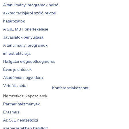
A tanulmányi programok belső
akkreditációjáról szóló rektori
határozatok
A SJE MBT önértékelése
Javaslatok benyújtása
A tanulmányi programok
infrastruktúrája
Hallgatói elégedettségmérés
Éves jelentések
Akadémiai negyedóra
Virtuális séta
Konferenciaközpont
Nemzetközi kapcsolatok
Partnerintézmények
Erasmus
Az SJE nemzetközi
szervezetekben betöltött