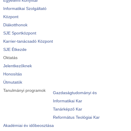
Egyetemi Könyvtár
Informatikai Szolgáltató
Központ
Diákotthonok
SJE Sportközpont
Karrier-tanácsadó Központ
SJE Étkezde
Oktatás
Jelentkezőknek
Honosítás
Útmutatók
Tanulmányi programok
Gazdaságtudományi és
Informatikai Kar
Tanárképző Kar
Református Teológiai Kar
Akadémiai év időbeosztása