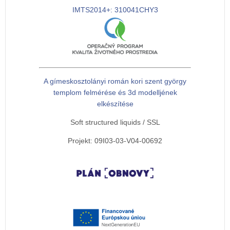
IMTS2014+: 310041CHY3
A gímeskosztolányi román kori szent györgy
templom felmérése és 3d modelljének
elkészítése
Soft structured liquids / SSL
Projekt: 09I03-03-V04-00692