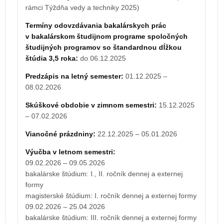
Termíny odovzdávania bakalárskych prác
rámci Týždňa vedy a techniky 2025)
v bakalárskom študijnom programe spoločných
študijných programov so štandardnou dĺžkou
Termíny odovzdávania bakalárskych prác
štúdia 3,5 roka:
do 07.12.2026
v bakalárskom študijnom programe spoločných
študijných programov so štandardnou dĺžkou
Predzápis na letný semester:
30.11.2026 –
štúdia 3,5 roka:
do 06.12.2025
07.02.2027
Predzápis na letný semester:
01.12.2025 –
Skúškové obdobie v zimnom semestri:
14.12.2026
08.02.2026
– 06.02.2027
Skúškové obdobie v zimnom semestri:
15.12.2025
Výučba v letnom semestri:
– 07.02.2026
08.02.2027 – 08.05.2027
bakalárske štúdium: I., II. ročník dennej a externej
Vianočné prázdniny:
22.12.2025 – 05.01.2026
formy
Výučba v letnom semestri:
magisterské štúdium: I. ročník dennej a externej formy
09.02.2026 – 09.05.2026
08.02.2027 – 24.04.2027
bakalárske štúdium: I., II. ročník dennej a externej
bakalárske štúdium: III. ročník dennej a externej formy
formy
08.02.2027 – 27.03.2027
magisterské štúdium: I. ročník dennej a externej formy
magisterské štúdium: pre II. ročník dennej a externej
09.02.2026 – 25.04.2026
formy
bakalárske štúdium: III. ročník dennej a externej formy