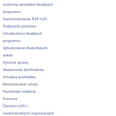
vnútornej akreditácii študijných
programov
Samohodnotenie RZK UJS
Podávanie podnetov
Infraštruktúra študijných
programov
Vyhodnotenie študentských
ankiet
Výročné správy
Akademická štvrťhodinka
Virtuálna prehliadka
Medzinárodné vzťahy
Partnerské inštitúcie
Erasmus
Členstvo UJS v
medzinárodných organizáciách