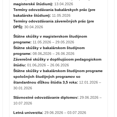
magisterské štúdium):
13.04.2026
programe:
07.06
.
2027 – 25.06.2027
Termíny odovzdávania bakalárskych prác (pre
Štátne skúšky v bakalárskom študijnom programe
bakalárske štúdium):
11.05.2026
spoločných študijných programov so
Termíny odovzdávania záverečných prác (pre
štandardnou dĺžkou štúdia 3,5 roka:
11.01.2027 –
DPŠ):
30.04.2026
29.01.2027
Štátne skúšky v magisterskom študijnom
Slávnostné odovzdávanie diplomov:
28.06.2027 –
programe:
11.05.2026 – 29.05.2026
09.07.2027
Štátne skúšky v bakalárskom študijnom
Opravný termín štátnej skúšky:
16.08.2027 –
programe:
08.06
.
2026 – 26.06.2026
27.08.2027
Záverečné skúšky v doplňujúcom pedagogickom
štúdiu:
01.06
.
2026 – 26.06.2026
Termíny podania prihlášok na štúdium:
Štátne skúšky v bakalárskom študijnom programe
1. stupeň
a spojený 1. a 2. stupeň
(denná a externá
spoločných študijných programov so
forma)
štandardnou dĺžkou štúdia 3,5 roka:
12.01.2026 –
FEI a PF: 31.03.2027
30.01.2026
RTF: 30.06.2027
Slávnostné odovzdávanie diplomov:
29.06.2026 –
2. stupeň
(denná a externá forma)
10.07.2026
FEI, PF, RTF: 30.06.2027
3. stupeň
(denná a externá forma)
Letná univerzita:
29.06.2026 – 03.07.2026
FEI, PF, RTF: 15.06.2027