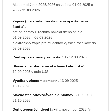
Zápisy (pre študentov denného aj externého
Akademický rok 2025/2026 sa začína 01.09.2025 a
štúdia):
končí 31.08.2026.
pre študentov I. ročníka bakalárskeho štúdia:
31.08.2026 – 04.09.2026
Zápisy (pre študentov denného aj externého
elektronický zápis pre študentov vyšších ročníkov: do
štúdia):
06.09.2026
pre študentov I. ročníka bakalárskeho štúdia:
01.09.2025 – 05.09.2025
Orientačný týždeň:
elektronický zápis pre študentov vyšších ročníkov: do
pre študentov I. ročníka bakalárskeho štúdia:
07.09.2025
31.08.2026 – 04.09.2026
Predzápis na zimný semester:
do 12.09.2025
Predzápis na zimný semester:
do 11.09.2026
Slávnostné otvorenie akademického roka:
Slávnostné otvorenie akademického roka:
12.09.2025 v aule UJS
11.09.2026 v aule UJS
Výučba v zimnom semestri:
13.09.2025 –
Výučba v zimnom semestri:
12.09.2026 –
13.12.2025
12.12.2026
Slávnostné odovzdávanie diplomov:
21.09.2025 –
Slávnostné odovzdávanie diplomov:
20.09.2026 –
31.10.2025
30.10.2026
Deň otvorených dverí fakúlt:
november 2025 (v