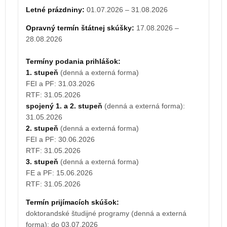
Letné prázdniny:
01.07.2026 – 31.08.2026
Termín prijímacích skúšok:
doktorandské študijné programy (denná a externá
Opravný termín štátnej skúšky:
17.08.2026 –
forma): do 02.07.2027
28.08.2026
Deň otvorených dverí UJS:
12.02.2027
Termíny podania prihlášok:
1. stupeň
(denná a externá forma)
FEI a PF: 31.03.2026
RTF: 31.05.2026
spojený 1. a 2. stupeň
(denná a externá forma):
31.05.2026
2. stupeň
(denná a externá forma)
FEI a PF: 30.06.2026
RTF: 31.05.2026
3. stupeň
(denná a externá forma)
FE a PF: 15.06.2026
RTF: 31.05.2026
Termín prijímacích skúšok:
doktorandské študijné programy (denná a externá
forma): do 03.07.2026