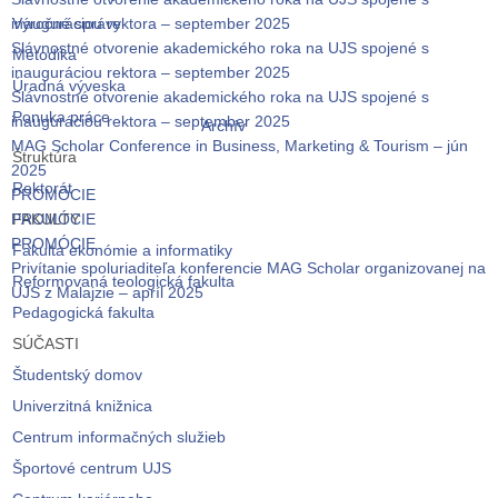
inauguráciou rektora – september 2025
Výročné správy
Slávnostné otvorenie akademického roka na UJS spojené s
Metodika
inauguráciou rektora – september 2025
Úradná výveska
Slávnostné otvorenie akademického roka na UJS spojené s
Ponuka práce
inauguráciou rektora – september 2025
Archív
MAG Scholar Conference in Business, Marketing & Tourism – jún
Štruktúra
2025
Rektorát
PROMÓCIE
PROMÓCIE
FAKULTY
PROMÓCIE
Fakulta ekonómie a informatiky
Privítanie spoluriaditeľa konferencie MAG Scholar organizovanej na
Reformovaná teologická fakulta
UJS z Malajzie – apríl 2025
Pedagogická fakulta
SÚČASTI
Študentský domov
Univerzitná knižnica
Centrum informačných služieb
Športové centrum UJS