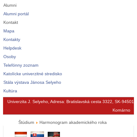
Alumni
Alumni portál
Kontakt
Mapa
Kontakty
Helpdesk
Osoby
Telefónny zoznam
Katolícke univerzitné stredisko
Stála výstava Jánosa Selyeho
Kultúra
© Free
Joomla! 3 Modules
- by
VinaGecko.com
Univerzita J. Selyeho, Adresa: Bratislavská cesta 3322, SK-94501
Komárno
Štúdium
Harmonogram akademického roka