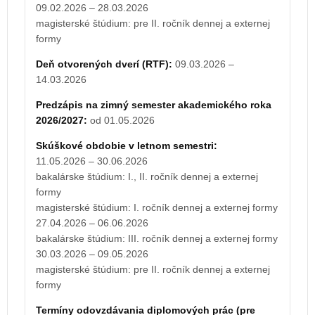
Predzápis na zimný semester akademického roka
09.02.2026 – 28.03.2026
2027/2028:
od 01.05.2027
magisterské štúdium: pre II. ročník dennej a externej
formy
Skúškové obdobie v letnom semestri:
10.05.2027 – 30.06.2027
Deň otvorených dverí (RTF):
09.03.2026 –
bakalárske štúdium: I., II. ročník dennej a externej
14.03.2026
formy
Predzápis na zimný semester akademického roka
magisterské štúdium: I. ročník dennej a externej formy
2026/2027:
od 01.05.2026
26.04.2027 – 05.06.2027
bakalárske štúdium: III. ročník dennej a externej formy
Skúškové obdobie v letnom semestri:
29.03.2027 – 08.05.2027
11.05.2026 – 30.06.2026
magisterské štúdium: pre II. ročník dennej a externej
bakalárske štúdium: I., II. ročník dennej a externej
formy
formy
magisterské štúdium: I. ročník dennej a externej formy
Termíny odovzdávania diplomových prác (pre
27.04.2026 – 06.06.2026
magisterské štúdium):
12.04.2027
bakalárske štúdium: III. ročník dennej a externej formy
Termíny odovzdávania bakalárskych prác (pre
30.03.2026 – 09.05.2026
bakalárske štúdium):
10.05.2027
magisterské štúdium: pre II. ročník dennej a externej
Štátne skúšky v magisterskom študijnom
formy
programe:
10.05.2027 – 28.05.2027
Termíny odovzdávania diplomových prác (pre
Štátne skúšky v bakalárskom študijnom