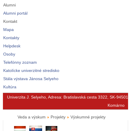
Alumni
Alumni portál
Kontakt
Mapa
Kontakty
Helpdesk
Osoby
Telefónny zoznam
Katolícke univerzitné stredisko
Stála výstava Jánosa Selyeho
Kultúra
© Free
Joomla! 3 Modules
- by
VinaGecko.com
Univerzita J. Selyeho, Adresa: Bratislavská cesta 3322, SK-94501
Komárno
Veda a výskum
Projekty
Výskumné projekty