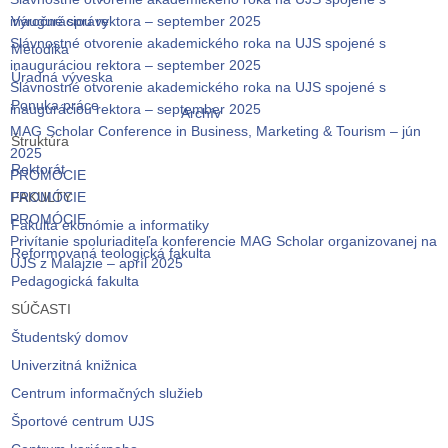
inauguráciou rektora – september 2025
Výročné správy
Slávnostné otvorenie akademického roka na UJS spojené s
Metodika
inauguráciou rektora – september 2025
Úradná výveska
Slávnostné otvorenie akademického roka na UJS spojené s
Ponuka práce
inauguráciou rektora – september 2025
Archív
MAG Scholar Conference in Business, Marketing & Tourism – jún
Štruktúra
2025
Rektorát
PROMÓCIE
PROMÓCIE
FAKULTY
PROMÓCIE
Fakulta ekonómie a informatiky
Privítanie spoluriaditeľa konferencie MAG Scholar organizovanej na
Reformovaná teologická fakulta
UJS z Malajzie – apríl 2025
Pedagogická fakulta
SÚČASTI
Študentský domov
Univerzitná knižnica
Centrum informačných služieb
Športové centrum UJS