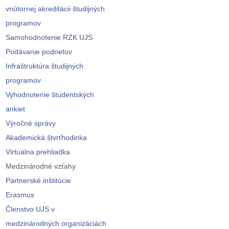
vnútornej akreditácii študijných
programov
Samohodnotenie RZK UJS
Podávanie podnetov
Infraštruktúra študijných
programov
Vyhodnotenie študentských
ankiet
Výročné správy
Akademická štvrťhodinka
Virtuálna prehliadka
Medzinárodné vzťahy
Partnerské inštitúcie
Erasmus
Členstvo UJS v
medzinárodných organizáciách