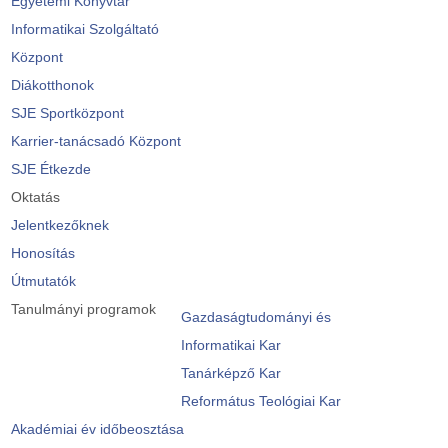
Egyetemi Könyvtár
Informatikai Szolgáltató
Központ
Diákotthonok
SJE Sportközpont
Karrier-tanácsadó Központ
SJE Étkezde
Oktatás
Jelentkezőknek
Honosítás
Útmutatók
Tanulmányi programok
Gazdaságtudományi és
Informatikai Kar
Tanárképző Kar
Református Teológiai Kar
Akadémiai év időbeosztása