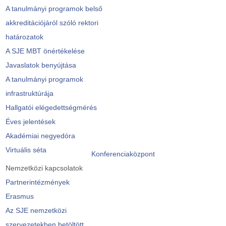
A tanulmányi programok belső
akkreditációjáról szóló rektori
határozatok
A SJE MBT önértékelése
Javaslatok benyújtása
A tanulmányi programok
infrastruktúrája
Hallgatói elégedettségmérés
Éves jelentések
Akadémiai negyedóra
Virtuális séta
Konferenciaközpont
Nemzetközi kapcsolatok
Partnerintézmények
Erasmus
Az SJE nemzetközi
szervezetekben betöltött