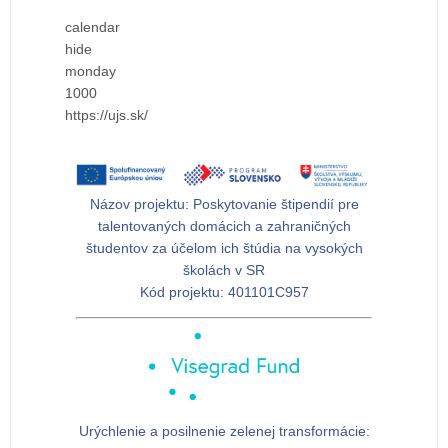
calendar
hide
monday
1000
https://ujs.sk/
Názov projektu:
Poskytovanie štipendií pre
talentovaných domácich a zahraničných
študentov za účelom ich štúdia na vysokých
školách v SR
Kód projektu:
401101C957
Urýchlenie a posilnenie zelenej transformácie: