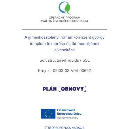
A gímeskosztolányi román kori szent györgy
templom felmérése és 3d modelljének
elkészítése
Soft structured liquids / SSL
Projekt: 09I03-03-V04-00692