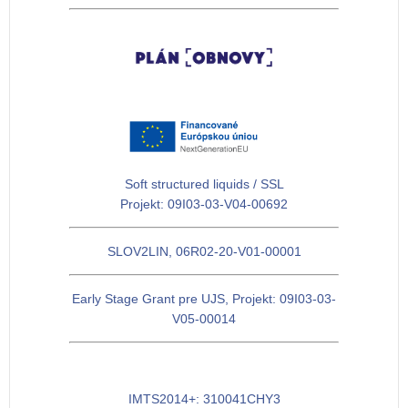
Soft structured liquids / SSL
Projekt: 09I03-03-V04-00692
SLOV2LIN, 06R02-20-V01-00001
Early Stage Grant pre UJS, Projekt: 09I03-03-
V05-00014
IMTS2014+: 310041CHY3