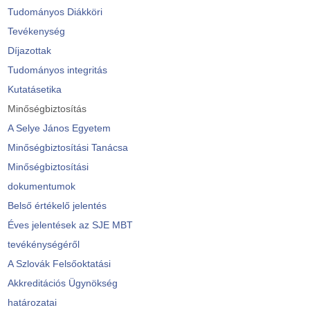
Tudományos Diákköri
Tevékenység
Díjazottak
Tudományos integritás
Kutatásetika
Minőségbiztosítás
A Selye János Egyetem
Minőségbiztosítási Tanácsa
Minőségbiztosítási
dokumentumok
Belső értékelő jelentés
Éves jelentések az SJE MBT
tevékénységéről
A Szlovák Felsőoktatási
Akkreditációs Ügynökség
határozatai