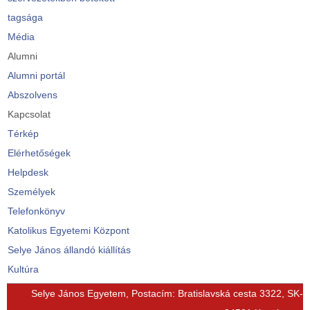
tagsága
Média
Alumni
Alumni portál
Abszolvens
Kapcsolat
Térkép
Elérhetőségek
Helpdesk
Személyek
Telefonkönyv
Katolikus Egyetemi Központ
Selye János állandó kiállítás
Kultúra
© Free
Joomla! 3 Modules
- by
VinaGecko.com
Selye János Egyetem, Postacím: Bratislavská cesta 3322, SK-